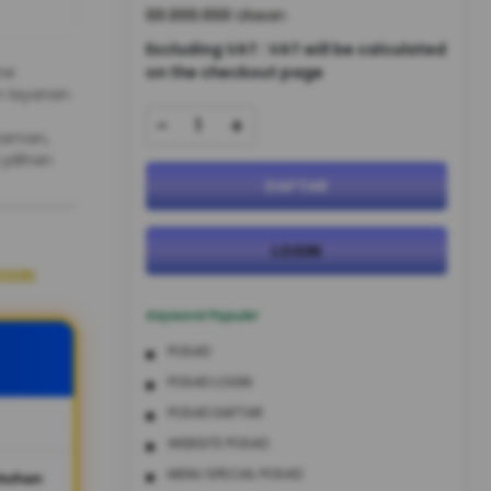
88.888.888 Ulasan
Excluding VAT : VAT will be calculated
ne
on the checkout page
n layanan
-
+
yaman,
pilihan
DAFTAR
LOGIN
DISINI
.
Keyword Populer
POS4D
POS4D LOGIN
POS4D DAFTAR
WEBSITE POS4D
MENU SPECIAL POS4D
tuhan