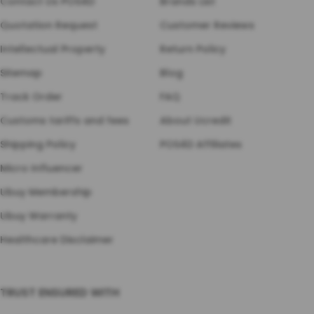
Contact Us POS4D
Brands List
Quotation Request
Customer Reviews
Intellectual Property
Return Policy
Sitemap
Blog
Track Order
FAQ
Customs tariffs and fees
About Ucredit
Shipping Policy
POS4D Affiliates
Micro Influencer
Ubuy Membership
Ubuy Warranty
Healthcare Disclaimer
TRUST ENSURED WITH