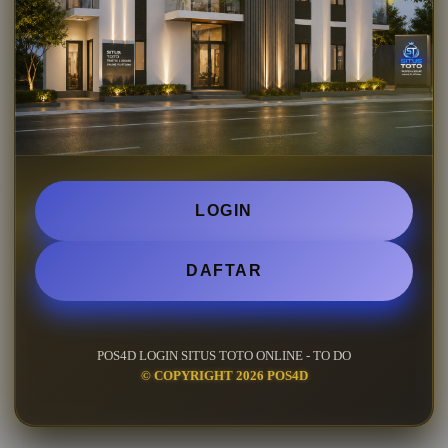
LOGIN
DAFTAR
POS4D LOGIN SITUS TOTO ONLINE - TO DO
© COPYRIGHT 2026 POS4D