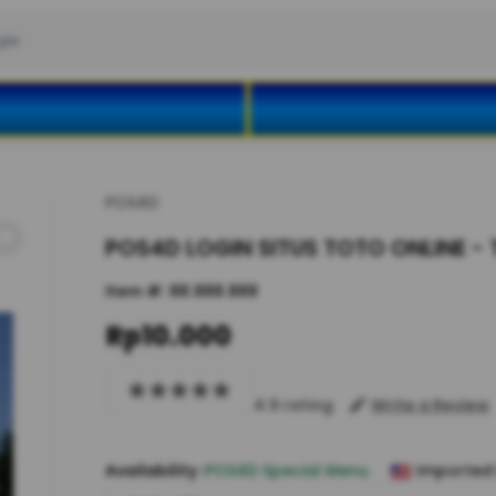
POS4D
POS4D LOGIN SITUS TOTO ONLINE -
Item #:
88.888.888
Rp10.000
4.9 rating
Write a Review
Availability :
POS4D Special Menu
Imported