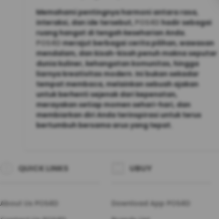
Memahami pentingnya harmoni antara rasa,
interaksi, dan ide tersebut,
POS4D
hadir sebagai
ruang hangat di tengah keseharian Anda.
POS4D
merajut berbagai cerita pilihan, wawasan
mendalam, dan kisah-kisah penuh makna seputar
dunia kuliner, kehangatan komunitas, hingga
liarnya kreativitas modern. Ini bukan sekadar
tempat membaca, melainkan sebuah ajakan
untuk berhenti sejenak dari kepenatan,
merayakan setiap momen sehari-hari, dan
membiarkan diri Anda terinspirasi untuk terus
bertumbuh bersama arus yang tepat.
QUICK LINKS
UBUY
About Us POS4D
Download App POS4D